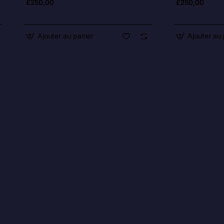
£250,00
£250,00
Ajouter au panier
Ajouter au 