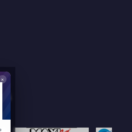
×
ations
a