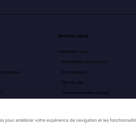
Service client
Contactez-nous
Informations de livraison
 commandes
Nos marques
Plan du site
ux
Concessionnaires Autotel
s
es pour améliorer votre expérience de navigation et les fonctionnalité