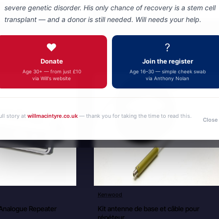
severe genetic disorder. His only chance of recovery is a stem cell
transplant — and a donor is still needed. Will needs your help.
❤️
?
Donate
Join the register
Age 30+ — from just £10
Age 16–30 — simple cheek swab
via Will's website
via Anthony Nolan
ull story at
willmacintyre.co.uk
— thank you for taking the time to read this.
Close
Kenwood
New
New
 Analogue Repeater
Kit antenne de base et câble pour
répéteur