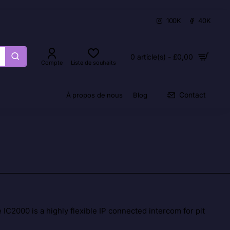
100K
40K
0 article(s) - £0,00
Compte
Liste de souhaits
Contact
À propos de nous
Blog
IC2000 is a highly flexible IP connected intercom for pit