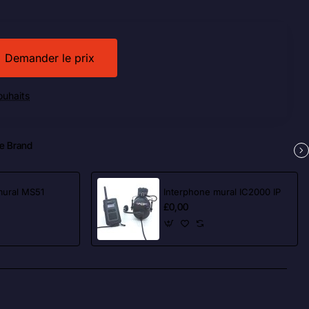
Demander le prix
souhaits
e Brand
mural MS51
Interphone mural IC2000 IP
£0,00
App
mail