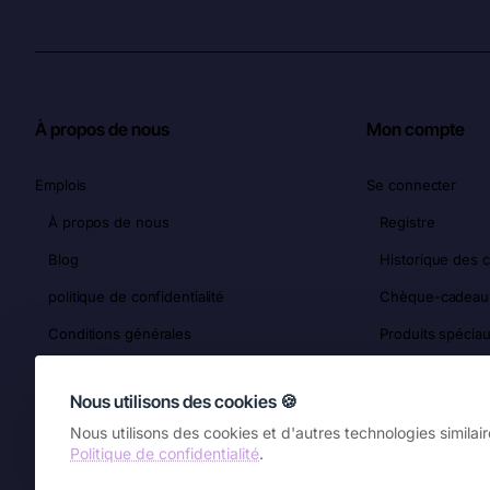
À propos de nous
Mon compte
Emplois
Se connecter
À propos de nous
Registre
Blog
Historique des
politique de confidentialité
Chèque-cadeau
Conditions générales
Produits spécia
Licences mondiales
Liste de souhait
Nous utilisons des cookies 🍪
Nous utilisons des cookies et d'autres technologies similair
Politique de confidentialité
.