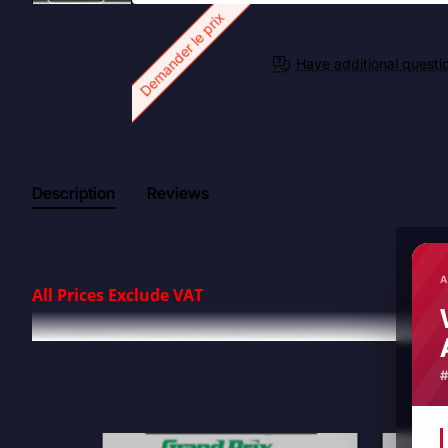
Demander le prix
Have additional questi
Description
Reviews
A
All Prices Exclude VAT
The IC2000 is a highly flexible IP connected intercom for pit wa
that can be used stand alone or with our radio interface to conn
High performance IP intercom with wired and wireless belt pack