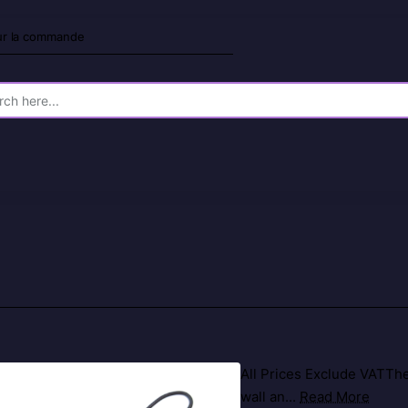
sur la commande
All Prices Exclude VATThe 
wall an...
Read More