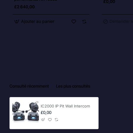
£0,00
£2 640,00
Ajouter au panier
Demander le
Consulté récemment
Les plus consultés
IC2000 IP Pit Wall Intercom
£0,00