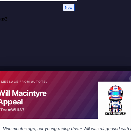
New
ons?
 MESSAGE FROM AUTOTEL
Will Macintyre
ll and pit garage communications. With wired and wireless intercom st
Appeal
ect to conventional radio systems.
#TeamWill37
s
Nine months ago, our young racing driver Will was diagnosed with 