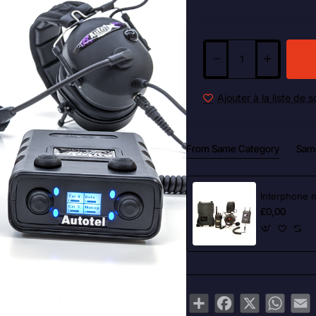
Ajouter à la liste de 
From Same Category
Sam
Interphone 
£0,00
Share
Facebook
X
Whats
E