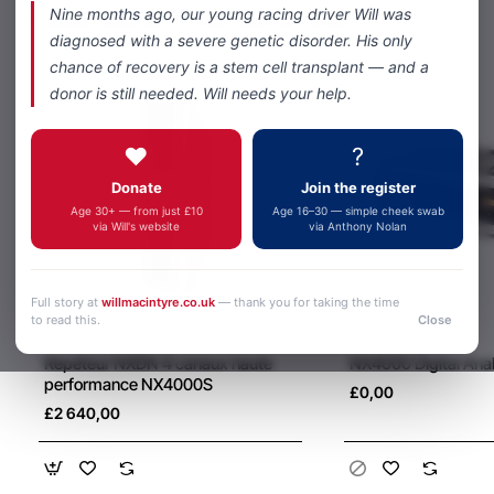
Nine months ago, our young racing driver Will was
Produits associés
Vous pourriez aimer
Portée étendue : Fournit une communication fiable
diagnosed with a severe genetic disorder. His only
jusqu'à 700 mètres.
chance of recovery is a stem cell transplant — and a
donor is still needed. Will needs your help.
Intégration système : S'intègre parfaitement aux
casques radio d'équipe existants.
❤️
?
Longue autonomie : Offre jusqu'à 18 heures d'utilisation
Donate
Join the register
sur une seule charge.
Age 30+ — from just £10
Age 16–30 — simple cheek swab
via Will's website
via Anthony Nolan
Full story at
willmacintyre.co.uk
— thank you for taking the time
to read this.
Close
Kenwood
Kenwood
New
Répéteur NXDN 4 canaux haute
NX4000 Digital Ana
performance NX4000S
£0,00
£2 640,00