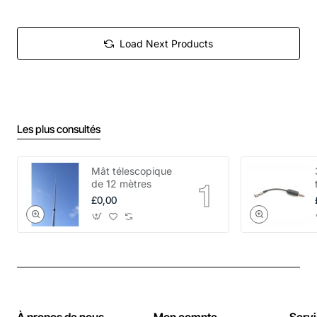
Load Next Products
Les plus consultés
Mât télescopique
de 12 mètres
£0,00
À propos de nous
Mon compte
Servi