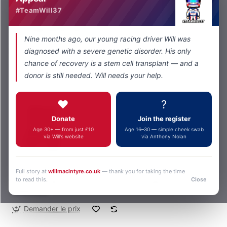
#TeamWill37
Kenwood
En stock
SYSTÈME RADIO DIGITAL NX7000
Nine months ago, our young racing driver Will was
depuis
£1 250,00
diagnosed with a severe genetic disorder. His only
chance of recovery is a stem cell transplant — and a
Ajouter au panier
donor is still needed. Will needs your help.
❤️
?
Donate
Join the register
Age 30+ — from just £10
Age 16–30 — simple cheek swab
via Will's website
via Anthony Nolan
Kenwood
Demander le prix
Full story at
willmacintyre.co.uk
— thank you for taking the time
to read this.
Close
Système radio numérique avancé pour équipe de course
NX9000/3
Demander le prix