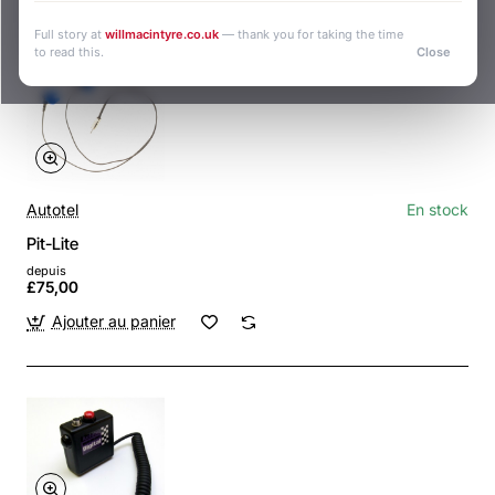
Full story at
willmacintyre.co.uk
— thank you for taking the time
to read this.
Close
Autotel
En stock
Pit-Lite
depuis
£75,00
Ajouter au panier