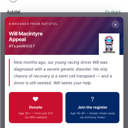
Autotel
En stock
Oreillettes clip moulées personnalisées pour Pi-Lite
×
A MESSAGE FROM AUTOTEL
depuis
£75,00
Will Macintyre
Appeal
Ajouter au panier
#TeamWill37
Nine months ago, our young racing driver Will was
diagnosed with a severe genetic disorder. His only
chance of recovery is a stem cell transplant — and a
donor is still needed. Will needs your help.
Autotel
En stock
❤️
?
Embouts auriculaires en mousse RR550E (Standard)
Donate
Join the register
depuis
Age 30+ — from just £10
Age 16–30 — simple cheek swab
£125,00
via Will's website
via Anthony Nolan
Ajouter au panier