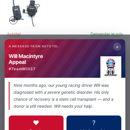
Autotel
Demander le prix
Interphone mural IC2000 IP
×
A MESSAGE FROM AUTOTEL
Demander le prix
Will Macintyre
Appeal
#TeamWill37
Nine months ago, our young racing driver Will was
diagnosed with a severe genetic disorder. His only
chance of recovery is a stem cell transplant — and a
donor is still needed. Will needs your help.
Kenwood
Demander le prix
IP Mission Control System MC2000
❤️
?
Demander le prix