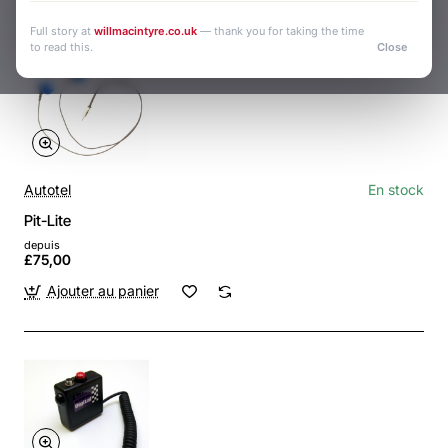
Full story at
willmacintyre.co.uk
— thank you for taking the time
to read this.
Close
Autotel
En stock
Pit-Lite
depuis
£75,00
Ajouter au panier