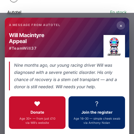
Autotel
En stock
Oreillettes clip moulées personnalisées pour Pi-Lite
×
A MESSAGE FROM AUTOTEL
depuis
£75,00
Will Macintyre
Appeal
Ajouter au panier
#TeamWill37
Nine months ago, our young racing driver Will was
diagnosed with a severe genetic disorder. His only
chance of recovery is a stem cell transplant — and a
donor is still needed. Will needs your help.
Autotel
En stock
❤️
?
Embouts auriculaires en mousse RR550E (Standard)
Donate
Join the register
depuis
Age 30+ — from just £10
Age 16–30 — simple cheek swab
£125,00
via Will's website
via Anthony Nolan
Ajouter au panier