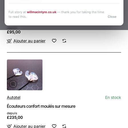
Autotel
En stock
Full story at
willmacintyre.co.uk
— thank you for taking the time
to read this.
Close
Crew Earpiece with microphone
depuis
£95,00
Ajouter au panier
Autotel
En stock
Écouteurs confort moulés sur mesure
depuis
£235,00
Ajouter au panier