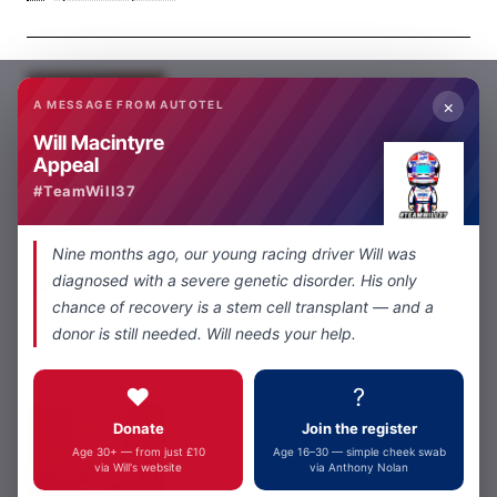
×
A MESSAGE FROM AUTOTEL
Will Macintyre
Appeal
#TeamWill37
Autotel
En stock
Crew Earpiece D shapec 1 ear
Nine months ago, our young racing driver Will was
depuis
diagnosed with a severe genetic disorder. His only
£69,00
chance of recovery is a stem cell transplant — and a
Ajouter au panier
donor is still needed. Will needs your help.
❤️
?
Donate
Join the register
Age 30+ — from just £10
Age 16–30 — simple cheek swab
via Will's website
via Anthony Nolan