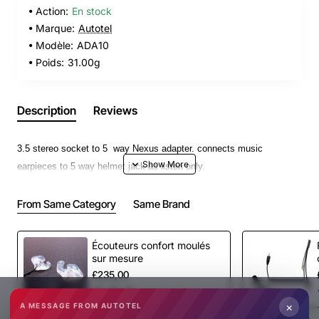
Action:
En stock
Marque:
Autotel
Modèle:
ADA10
Poids:
31.00g
Description
Reviews
3.5 stereo socket to 5 way Nexus adapter. connects music
earpieces to 5 way helmet jack as listen only.
From Same Category
Same Brand
Écouteurs confort moulés
sur mesure
£235,00
×
A MESSAGE FROM AUTOTEL