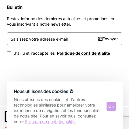
Bulletin
Restez informé des dernières actualités et promotions en
vous inscrivant à notre newsletter.
Saisissez
Envoyer
votre
adresse
e-
J'ai lu et j'accepte les
Politique de confidentialité
mail
Copyright © 2025, Votre boutique, Tous droits réservés.
Nous utilisons des cookies 🍪
Nous utilisons des cookies et d'autres
technologies similaires pour améliorer votre
OK
expérience de navigation et les fonctionnalités
de notre site. Pour en savoir plus, consultez
Ajouter au panier
notre
Politique de confidentialité
.
Ajouter à la liste de souhaits