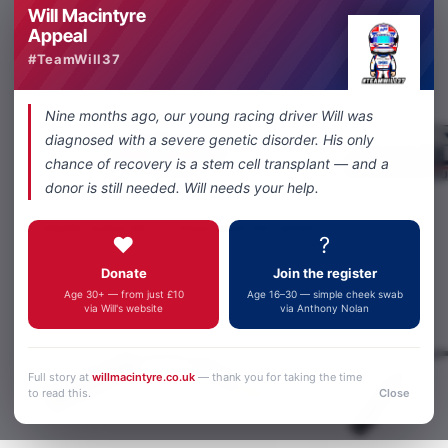
Will Macintyre
Appeal
Share
Facebook
X
WhatsApp
Email
#TeamWill37
Nine months ago, our young racing driver Will was
diagnosed with a severe genetic disorder. His only
chance of recovery is a stem cell transplant — and a
donor is still needed. Will needs your help.
Produits associés
Vous pourriez aimer
❤️
?
Donate
Join the register
Age 30+ — from just £10
Age 16–30 — simple cheek swab
via Will's website
via Anthony Nolan
Full story at
willmacintyre.co.uk
— thank you for taking the time
to read this.
Close