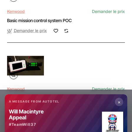
Kenwood
Demander le prix
Basic mission control system POC
Demander le prix
Kenwood
Demander le prix
Advanced Mission Control System POC
×
A MESSAGE FROM AUTOTEL
Demander le prix
Will Macintyre
Appeal
#TeamWill37
You have reached the end of the list.