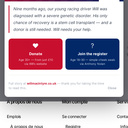
Nine months ago, our young racing driver Will was
diagnosed with a severe genetic disorder. His only
chance of recovery is a stem cell transplant — and a
Les plus consultés
donor is still needed. Will needs your help.
Mât télescopique
❤️
?
de 12 mètres
Donate
Join the register
£0,00
Age 30+ — from just £10
Age 16–30 — simple cheek swab
via Will's website
via Anthony Nolan
Full story at
willmacintyre.co.uk
— thank you for taking the time
to read this.
Close
À propos de nous
Mon compte
Servi
Emplois
Se connecter
Conta
À propos de nous
Registre
Info