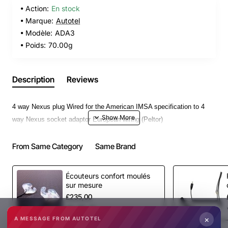
Action:
En stock
Marque:
Autotel
Modèle:
ADA3
Poids:
70.00g
Description
Reviews
4 way Nexus plug Wired for the American IMSA specification to 4
way Nexus socket adaptor European wiring (Peltor)
From Same Category
Same Brand
Écouteurs confort moulés
sur mesure
£235,00
×
A MESSAGE FROM AUTOTEL