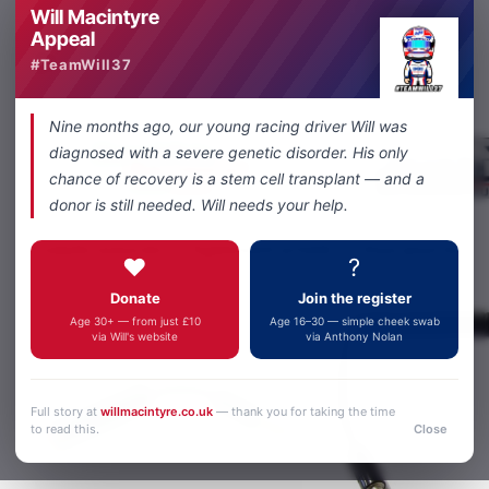
Will Macintyre
Appeal
Share
Facebook
X
WhatsApp
Email
#TeamWill37
Nine months ago, our young racing driver Will was
diagnosed with a severe genetic disorder. His only
chance of recovery is a stem cell transplant — and a
donor is still needed. Will needs your help.
Produits associés
Également acheté
Vous pourriez a
❤️
?
Donate
Join the register
Age 30+ — from just £10
Age 16–30 — simple cheek swab
via Will's website
via Anthony Nolan
Full story at
willmacintyre.co.uk
— thank you for taking the time
to read this.
Close