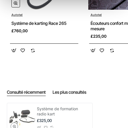
professionnelles intra-auriculaires.
Câble d'extension spiralé :
Relie les oreillettes au
Autotel
Autotel
récepteur avec un cordon flexible et durable.
Système de karting Race 265
Écouteurs confort m
Matériel de montage :
Support spécialisé pour une
mesure
£760,00
installation sécurisée sur le kart.
£235,00
Radio de stand :
Unité portable UHF de haute qualité.
Accessoires :
2 chargeurs intelligents et une mallette
de rangement robuste.
Remarque : Les unités de stand et de kart sont toutes
deux fournies avec des batteries rechargeables LiPo
pour des performances de longue durée.
Consulté récemment
Les plus consultés
Système de formation
radio kart
£325,00